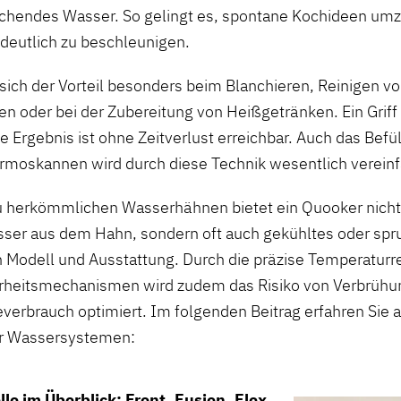
chendes Wasser. So gelingt es, spontane Kochideen um
 deutlich zu beschleunigen.
 sich der Vorteil besonders beim Blanchieren, Reinigen v
en oder bei der Zubereitung von Heißgetränken. Ein Grif
 Ergebnis ist ohne Zeitverlust erreichbar. Auch das Befü
rmoskannen wird durch diese Technik wesentlich vereinf
u herkömmlichen Wasserhähnen bietet ein Quooker nicht
ser aus dem Hahn, sondern oft auch gekühltes oder spr
h Modell und Ausstattung. Durch die präzise Temperatur
erheitsmechanismen wird zudem das Risiko von Verbrühu
verbrauch optimiert. Im folgenden Beitrag erfahren Sie a
r Wassersystemen:
e im Überblick: Front, Fusion, Flex,