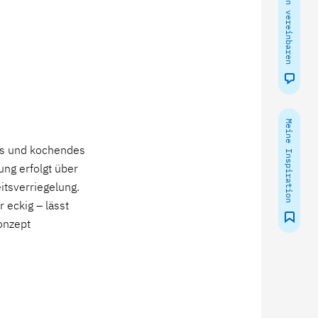
Meine Inspiration
es und kochendes
ung erfolgt über
tsverriegelung.
 eckig – lässt
onzept