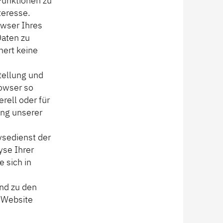
Funktionen zu
teresse.
owser Ihres
Daten zu
hert keine
stellung und
rowser so
rell oder für
ang unserer
ysedienst der
yse Ihrer
 sich in
und zu den
 Website