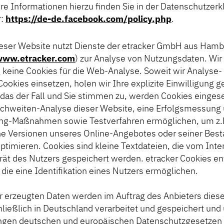
ere Informationen hierzu finden Sie in der Datenschutzer
r:
https://de-de.facebook.com/policy.php
.
ieser Website nutzt Dienste der etracker GmbH aus Hamb
ww.etracker.com
) zur Analyse von Nutzungsdaten. Wi
keine Cookies für die Web-Analyse. Soweit wir Analyse-
ookies einsetzen, holen wir Ihre explizite Einwilligung 
t das der Fall und Sie stimmen zu, werden Cookies eingese
eichweiten-Analyse dieser Website, eine Erfolgsmessung
ing-Maßnahmen sowie Testverfahren ermöglichen, um z.
he Versionen unseres Online-Angebotes oder seiner Best
optimieren. Cookies sind kleine Textdateien, die vom Int
ät des Nutzers gespeichert werden. etracker Cookies en
die eine Identifikation eines Nutzers ermöglichen.
er erzeugten Daten werden im Auftrag des Anbieters dies
hließlich in Deutschland verarbeitet und gespeichert und
engen deutschen und europäischen Datenschutzgesetzen 