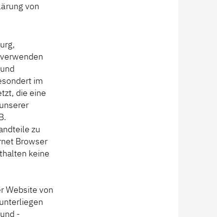
klärung von
urg,
r verwenden
 und
gesondert im
tzt, die eine
 unserer
B.
andteile zu
ernet Browser
thalten keine
er Website von
 unterliegen
und -