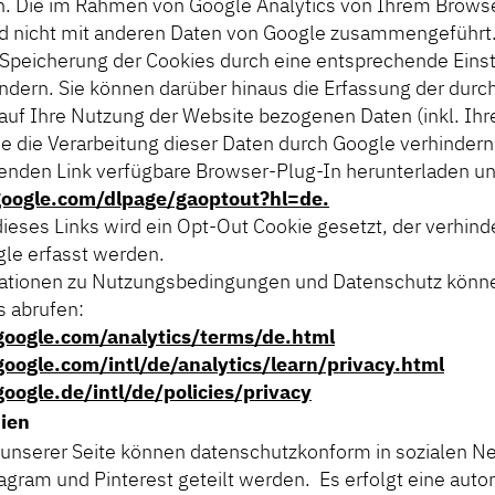
. Die im Rahmen von Google Analytics von Ihrem Browse
d nicht mit anderen Daten von Google zusammengeführt
 Speicherung der Cookies durch eine entsprechende Einst
ndern. Sie können darüber hinaus die Erfassung der durc
auf Ihre Nutzung der Website bezogenen Daten (inkl. Ihr
e die Verarbeitung dieser Daten durch Google verhindern
enden Link verfügbare Browser-Plug-In herunterladen und
.google.com/dlpage/gaoptout?hl=de.
ieses Links wird ein Opt-Out Cookie gesetzt, der verhinde
le erfasst werden.
ationen zu Nutzungsbedingungen und Datenschutz könne
s abrufen:
oogle.com/analytics/terms/de.html
oogle.com/intl/de/analytics/learn/privacy.html
oogle.de/intl/de/policies/privacy
dien
f unserer Seite können datenschutzkonform in sozialen N
agram und Pinterest geteilt werden. Es erfolgt eine aut