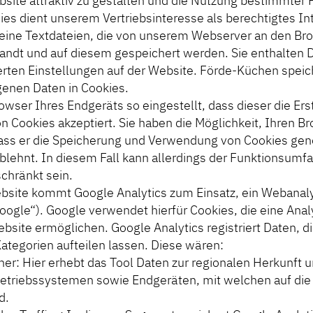
site attraktiv zu gestalten und die Nutzung bestimmter 
ies dient unserem Vertriebsinteresse als berechtigtes In
leine Textdateien, die von unserem Webserver an den Br
andt und auf diesem gespeichert werden. Sie enthalten 
erten Einstellungen auf der Website. Förde-Küchen speic
enen Daten in Cookies.
rowser Ihres Endgeräts so eingestellt, dass dieser die Er
n Cookies akzeptiert. Sie haben die Möglichkeit, Ihren B
dass er die Speicherung und Verwendung von Cookies gene
ablehnt. In diesem Fall kann allerdings der Funktionsumf
chränkt sein.
bsite kommt Google Analytics zum Einsatz, ein Webanal
oogle“). Google verwendet hierfür Cookies, die eine Anal
site ermöglichen. Google Analytics registriert Daten, die
ategorien aufteilen lassen. Diese wären:
her: Hier erhebt das Tool Daten zur regionalen Herkunft 
triebssystemen sowie Endgeräten, mit welchen auf die
d.