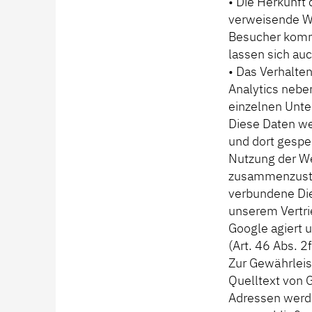
• Die Herkunft
verweisende We
Besucher komm
lassen sich a
• Das Verhalten
Analytics nebe
einzelnen Unte
Diese Daten we
und dort gespe
Nutzung der We
zusammenzuste
verbundene Die
unserem Vertri
Google agiert u
(Art. 46 Abs. 2f
Zur Gewährleis
Quelltext von 
Adressen werde