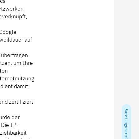
ics
Netzwerken
 verknüpft,
 Google
weildauer auf
 übertragen
tzen, um Ihre
ten
ternetnutzung
dient damit
d zertifiziert
Beratungstermin vereinbaren
urde der
 Die IP-
ziehbarkeit