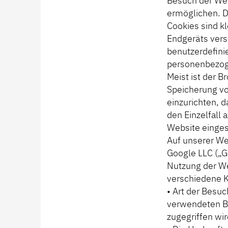
Besuch der Web
ermöglichen. D
Cookies sind k
Endgeräts vers
benutzerdefini
personenbezog
Meist ist der B
Speicherung vo
einzurichten, 
den Einzelfall 
Website einges
Auf unserer We
Google LLC („G
Nutzung der Web
verschiedene K
• Art der Besuc
verwendeten Be
zugegriffen wir