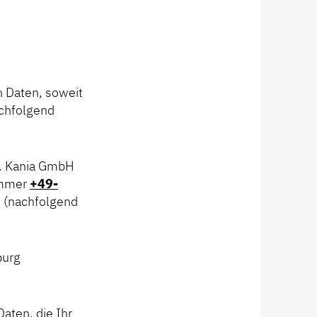
n Daten, soweit
chfolgend
M. Kania GmbH
nummer
+49-
. (nachfolgend
burg
aten, die Ihr