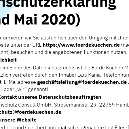
nschutzerklärung
nd Mai 2020)
formieren wir Sie ausführlich über den Umgang mit Ihre
site unter der URL
https://www.foerdekuechen.de
(na
nnt) besuchen und die angebotenen Funktionen nutzen.
ichkeit
e im Sinne des Datenschutzrechts ist die Förde Küchen 
tzlich vertreten durch den Inhaber Lars Kania. Telefon
0
, E-Mailadresse
geschäftsleitung@foerdekuechen.de
 oder „wir“ genannt).
Kontakt unseres Datenschutzbeauftragten
nschutz Consult GmbH, Stresemannstr. 29, 22769 Ham
chutz@foerdekuechen.de
 unsere Website
rhebt und speichert automatisch sogenannte Log Files-D