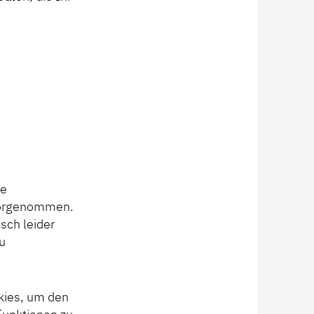
ne
 vorgenommen.
sch leider
u
kies, um den