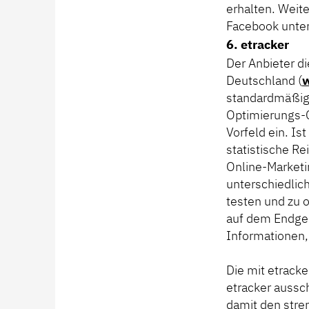
erhalten. Weit
Facebook unte
6. etracker
Der Anbieter d
Deutschland (
w
standardmäßig 
Optimierungs-C
Vorfeld ein. Is
statistische R
Online-Market
unterschiedlic
testen und zu 
auf dem Endger
Informationen, 
Die mit etrack
etracker aussc
damit den str