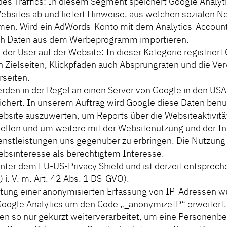
 des Traffics: In diesem Segment speichert Google Analyt
bsites ab und liefert Hinweise, aus welchen sozialen 
en. Wird ein AdWords-Konto mit dem Analytics-Account
uch Daten aus dem Werbeprogramm importieren.
 der User auf der Website: In dieser Kategorie registriert
n Zielseiten, Klickpfaden auch Absprungraten und die Ver
rseiten.
rden in der Regel an einen Server von Google in den USA
ichert. In unserem Auftrag wird Google diese Daten benu
bsite auszuwerten, um Reports über die Websiteaktivitä
llen und um weitere mit der Websitenutzung und der In
nstleistungen uns gegenüber zu erbringen. Die Nutzung 
ebsinteresse als berechtigtem Interesse.
nter dem EU-US-Privacy Shield und ist derzeit entsprechen
) i. V. m. Art. 42 Abs. 1 DS-GVO).
tung einer anonymisierten Erfassung von IP-Adressen w
Google Analytics um den Code „_anonymizeIP“ erweitert.
n so nur gekürzt weiterverarbeitet, um eine Personenbe