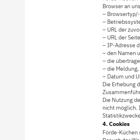
Browser an uns 
– Browsertyp/-
– Betriebssyst
– URL der zuvo
– URL der Seite
– IP-Adresse d
– den Namen un
– die übertra
– die Meldung, 
– Datum und Uh
Die Erhebung d
Zusammenführu
Die Nutzung der
nicht möglich.
Statistikzweck
4. Cookies
Förde-Küchen 