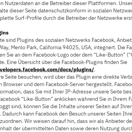
n Nutzerdaten an die Betreiber dieser Plattformen. Unse
alte dieser Seite datenschutzkonform in sozialen Netzwer
lette Surf-Profile durch die Betreiber der Netzwerke ers
gins
ite sind Plugins des sozialen Netzwerks Facebook, Anbie
Way, Menlo Park, California 94025, USA, integriert. Die F
en Sie an dem Facebook-Logo oder dem “Like-Button” (“G
te. Eine Übersicht über die Facebook-Plugins finden Sie
evelopers.facebook.com/docs/plugins/
.
e Seite besuchen, wird über das Plugin eine direkte Ver
 Browser und dem Facebook-Server hergestellt. Faceboo
formation, dass Sie mit Ihrer IP-Adresse unsere Seite be
acebook “Like-Button” anklicken während Sie in Ihrem 
oggt sind, können Sie die Inhalte unserer Seiten auf Ihr
en. Dadurch kann Facebook den Besuch unserer Seiten Ih
uordnen. Wir weisen darauf hin, dass wir als Anbieter de
nhalt der übermittelten Daten sowie deren Nutzung dur