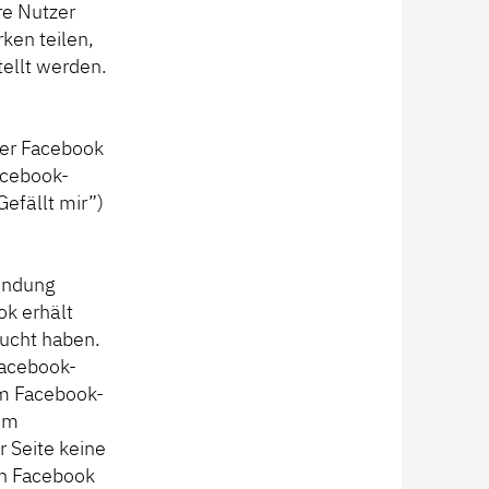
re Nutzer
ken teilen,
tellt werden.
ter Facebook
acebook-
efällt mir”)
bindung
k erhält
sucht haben.
Facebook-
em Facebook-
rem
r Seite keine
ch Facebook