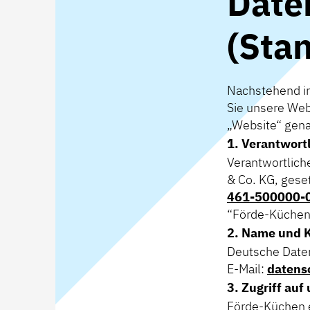
Date
(Sta
Nachstehend in
Sie unsere Web
„Website“ gena
1. Verantwortl
Verantwortlich
& Co. KG, gese
461-500000-
“Förde-Küchen”
2. Name und 
Deutsche Date
E-Mail:
datens
3. Zugriff auf
Förde-Küchen e