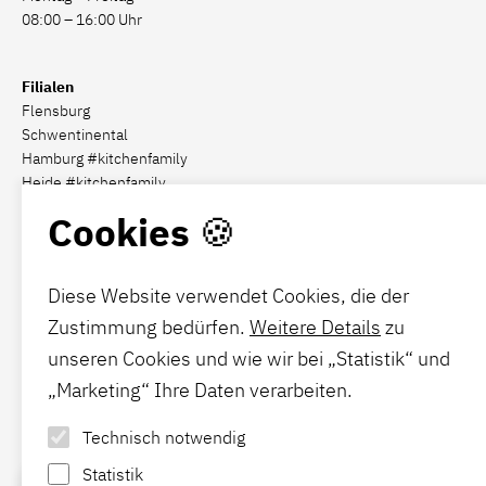
08:00 – 16:00 Uhr
Filialen
Flensburg
Schwentinental
Hamburg #kitchenfamily
Heide #kitchenfamily
Cookies 🍪
Social Media
Diese Website verwendet Cookies, die der
Zustimmung bedürfen.
Weitere Details
zu
Förde-Polster
unseren Cookies und wie wir bei „Statistik“ und
Hier
finden Sie Ihre Gelegenheit für mehr Komfort.
„Marketing“ Ihre Daten verarbeiten.
Technisch notwendig
News
Statistik