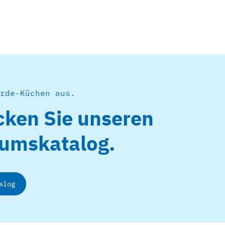
rde-Küchen aus.
cken Sie unseren
äumskatalog.
alog