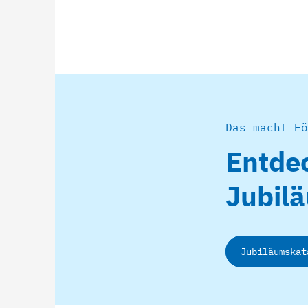
Das macht Fö
Entde
Jubil
Jubiläumskat