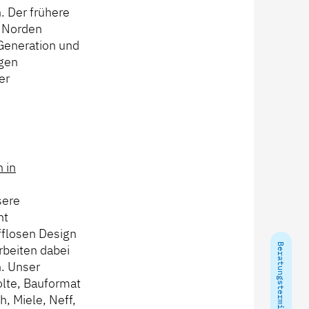
. Der frühere
m Norden
Generation und
ngen
er
 in
sere
nt
fflosen Design
Beratungstermin vereinbaren
rbeiten dabei
. Unser
olte, Bauformat
, Miele, Neff,