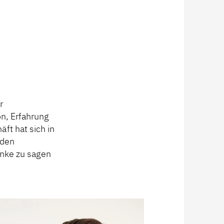
r
n, Erfahrung
ft hat sich in
rden
anke zu sagen