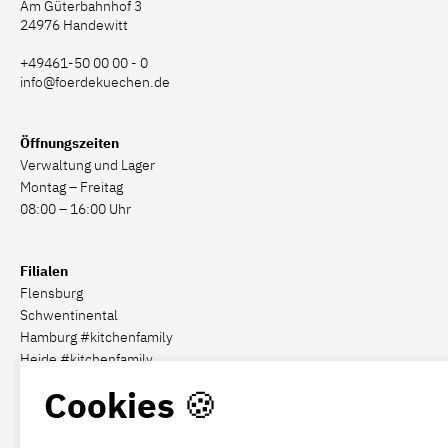
Am Güterbahnhof 3
24976 Handewitt
+49461-50 00 00 - 0
info@foerdekuechen.de
Öffnungszeiten
Verwaltung und Lager
Montag – Freitag
08:00 – 16:00 Uhr
Filialen
Flensburg
Schwentinental
Hamburg #kitchenfamily
Heide #kitchenfamily
Cookies 🍪
Social Media