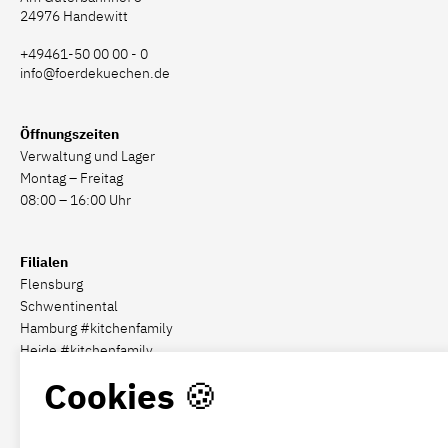
24976 Handewitt
+49461-50 00 00 - 0
info@foerdekuechen.de
Öffnungszeiten
Verwaltung und Lager
Montag – Freitag
08:00 – 16:00 Uhr
Filialen
Flensburg
Schwentinental
Hamburg #kitchenfamily
Heide #kitchenfamily
Cookies 🍪
Social Media