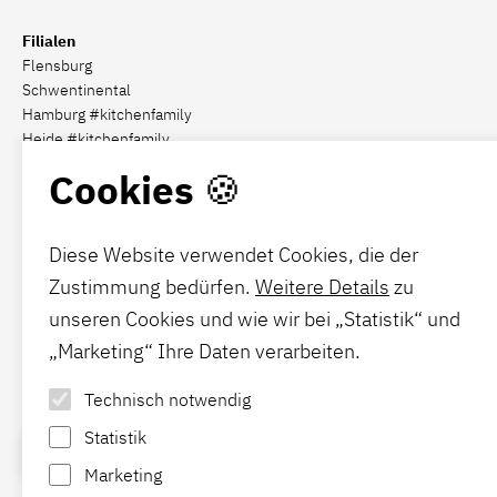
Filialen
Flensburg
Schwentinental
Hamburg #kitchenfamily
Heide #kitchenfamily
Cookies 🍪
Social Media
Diese Website verwendet Cookies, die der
Zustimmung bedürfen.
Weitere Details
zu
Förde-Polster
unseren Cookies und wie wir bei „Statistik“ und
Hier
finden Sie Ihre Gelegenheit für mehr Komfort.
„Marketing“ Ihre Daten verarbeiten.
Technisch notwendig
News
Statistik
Jetzt
Beratungstermin
vereinbaren.
Marketing