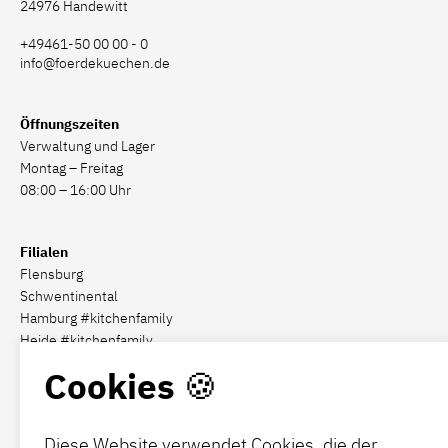
24976 Handewitt
+49461-50 00 00 - 0
info@foerdekuechen.de
Öffnungszeiten
Verwaltung und Lager
Montag – Freitag
08:00 – 16:00 Uhr
Filialen
Flensburg
Schwentinental
Hamburg #kitchenfamily
Heide #kitchenfamily
Cookies 🍪
Social Media
Diese Website verwendet Cookies, die der