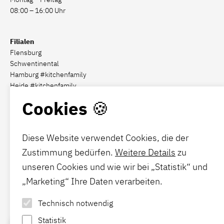
08:00 – 16:00 Uhr
Filialen
Flensburg
Schwentinental
Hamburg #kitchenfamily
Heide #kitchenfamily
Cookies 🍪
Social Media
Diese Website verwendet Cookies, die der
Zustimmung bedürfen.
Weitere Details
zu
Förde-Polster
unseren Cookies und wie wir bei „Statistik“ und
Hier
finden Sie Ihre Gelegenheit für mehr Komfort.
„Marketing“ Ihre Daten verarbeiten.
Technisch notwendig
News
Statistik